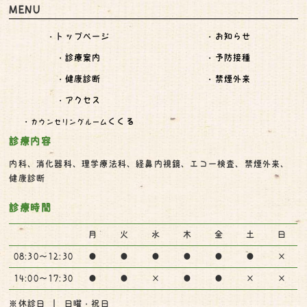
MENU
・トップページ
・お知らせ
・診療案内
・予防接種
・健康診断
・禁煙外来
・アクセス
・
くくる
カウンセリングルーム
診療内容
内科、消化器科、理学療法科、経鼻内視鏡、エコー検査、禁煙外来、
健康診断
診療時間
月
火
水
木
金
土
日
08:30～12:30
●
●
●
●
●
●
×
14:00～17:30
●
●
×
●
●
×
×
※休診日 ｜ 日曜・祝日